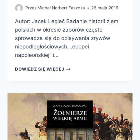
Przez
Michał Norbert Faszcza
26 maja 2016
Autor: Jacek Legieć Badanie historii ziem
polskich w okresie zaborów często
sprowadza się do opisywania zrywów
niepodległościowych, „epopei
napoleońskiej” i…
SŁUŻBA
DOWIEDZ SIĘ WIĘCEJ
REKRUTÓW
Z
KRÓLESTWA
POLSKIEGO
W
ARMII
ROSYJSKIEJ
W
LATACH
1874-
1913