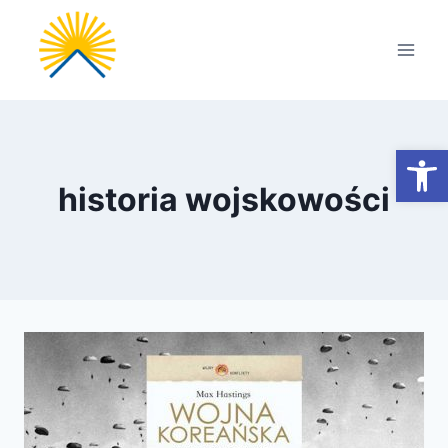
Przejdź
do
treści
Otwórz
historia wojskowości