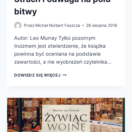
bitwy
Przez
Michał Norbert Faszcza
28 sierpnia 2016
Autor: Leo Murray Tylko pozornym
truizmem jest stwierdzenie, że książka
powinna być oceniana na podstawie
zawartości, a nie wyobrażeń czytelnika…
PSYCHOLOGIA
DOWIEDZ SIĘ WIĘCEJ
WOJNY.
STRACH
I
ODWAGA
NA
POLU
BITWY