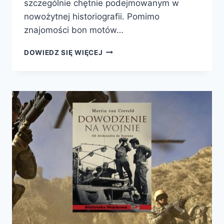
szczególnie chętnie podejmowanym w
nowożytnej historiografii. Pomimo
znajomości bon motów…
ŻYWIĄC
DOWIEDZ SIĘ WIĘCEJ
WOJNĘ.
LOGISTYKA
OD
WALLENSTEINA
DO
PATTONA