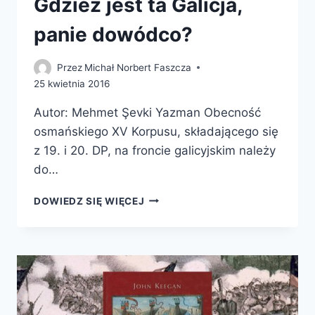
Gdzież jest ta Galicja,
panie dowódco?
Przez
Michał Norbert Faszcza
25 kwietnia 2016
Autor: Mehmet Şevki Yazman Obecność
osmańskiego XV Korpusu, składającego się
z 19. i 20. DP, na froncie galicyjskim należy
do…
GDZIEŻ
DOWIEDZ SIĘ WIĘCEJ
JEST
TA
GALICJA,
PANIE
DOWÓDCO?