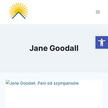
Przejdź
do
treści
Otwórz
Jane Goodall