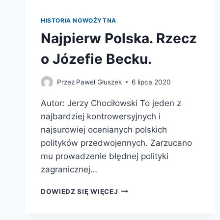
HISTORIA NOWOŻYTNA
Najpierw Polska. Rzecz
o Józefie Becku.
Przez
Paweł Głuszek
6 lipca 2020
Autor: Jerzy Chociłowski To jeden z
najbardziej kontrowersyjnych i
najsurowiej ocenianych polskich
polityków przedwojennych. Zarzucano
mu prowadzenie błędnej polityki
zagranicznej…
NAJPIERW
DOWIEDZ SIĘ WIĘCEJ
POLSKA.
RZECZ
O