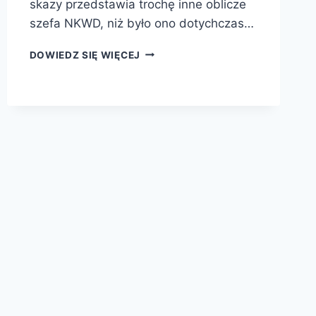
skazy przedstawia trochę inne oblicze
szefa NKWD, niż było ono dotychczas…
BERIA.
DOWIEDZ SIĘ WIĘCEJ
OPRAWCA
BEZ
SKAZY