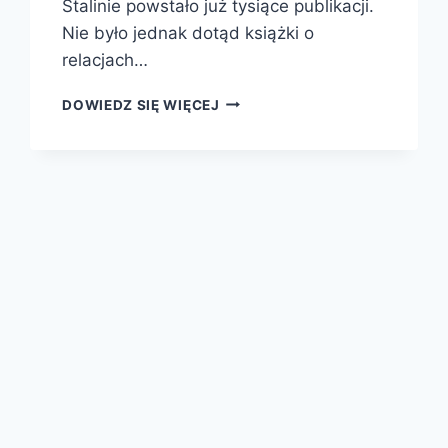
Stalinie powstało już tysiące publikacji.
Nie było jednak dotąd książki o
relacjach…
STALIN.
DOWIEDZ SIĘ WIĘCEJ
DWÓR
CZERWONEGO
CARA