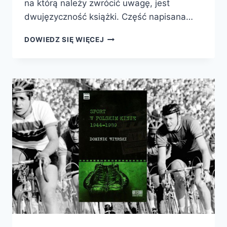
na którą należy zwrócić uwagę, jest
dwujęzyczność książki. Część napisana…
DZIEJE
DOWIEDZ SIĘ WIĘCEJ
GRZECHU.
SURREALIZM
W
KINIE
POLSKIM