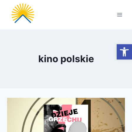
Przejdź
do
treści
Otwórz
kino polskie