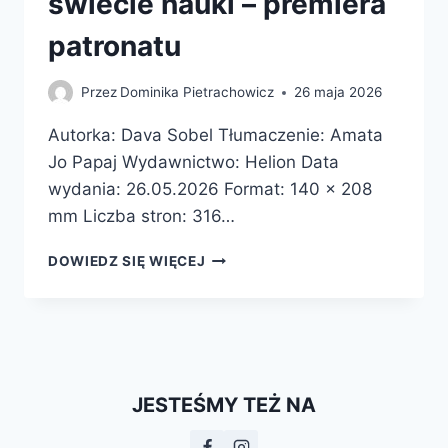
świecie nauki – premiera
patronatu
Przez
Dominika Pietrachowicz
26 maja 2026
Autorka: Dava Sobel Tłumaczenie: Amata
Jo Papaj Wydawnictwo: Helion Data
wydania: 26.05.2026 Format: 140 x 208
mm Liczba stron: 316…
PIERWIASTKI
DOWIEDZ SIĘ WIĘCEJ
MARII
SKŁODOWSKIEJ-
CURIE.
JAK
BLASK
RADU
JESTEŚMY TEŻ NA
OŚWIETLIŁ
DROGĘ
KOBIETOM