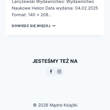
Lanczewski Wydawnictwo: Wydawnictwo
Naukowe Helion Data wydania: 04.02.2025
Format: 140 x 208…
BUNT
DOWIEDZ SIĘ WIĘCEJ
KOMÓREK.
O
FAKTACH,
MITACH
I
ZAGADKACH
JESTEŚMY TEŻ NA
RAKA
–
PREMIERA
© 2026 Mądre Książki