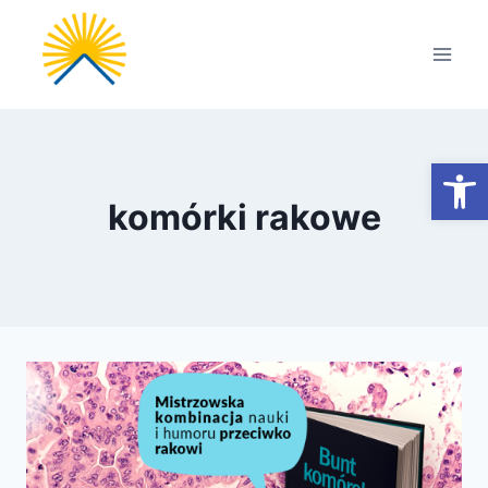
Przejdź
do
treści
Otwórz
komórki rakowe