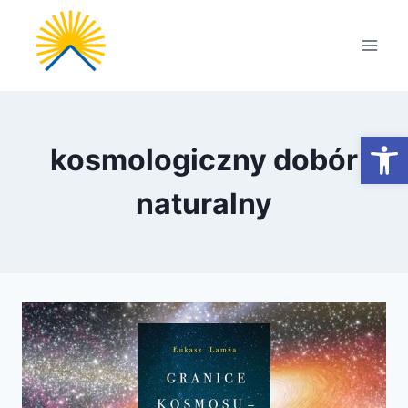
Przejdź
do
treści
Otwórz
kosmologiczny dobór
naturalny