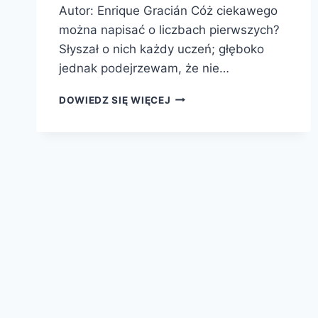
Autor: Enrique Gracián Cóż ciekawego
można napisać o liczbach pierwszych?
Słyszał o nich każdy uczeń; głęboko
jednak podejrzewam, że nie…
LICZBY
DOWIEDZ SIĘ WIĘCEJ
PIERWSZE.
W
DRODZE
DO
NIESKOŃCZONOŚCI