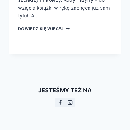
wzięcia książki w rękę zachęca już sam
tytuł. A…
MATEMATYCY,
DOWIEDZ SIĘ WIĘCEJ
SZPIEDZY
I
HAKERZY.
KODY
I
SZYFRY
JESTEŚMY TEŻ NA