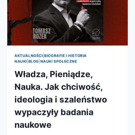
AKTUALNOŚCI
|
BIOGRAFIE I HISTORIA
NAUKI
|
BLOG
|
NAUKI SPOŁECZNE
Władza, Pieniądze,
Nauka. Jak chciwość,
ideologia i szaleństwo
wypaczyły badania
naukowe