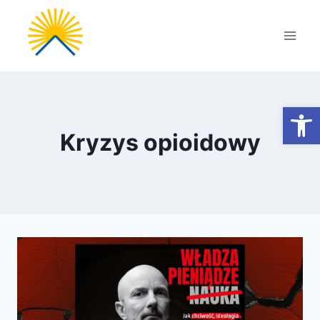
Przejdź
do
treści
Otwórz
Kryzys opioidowy