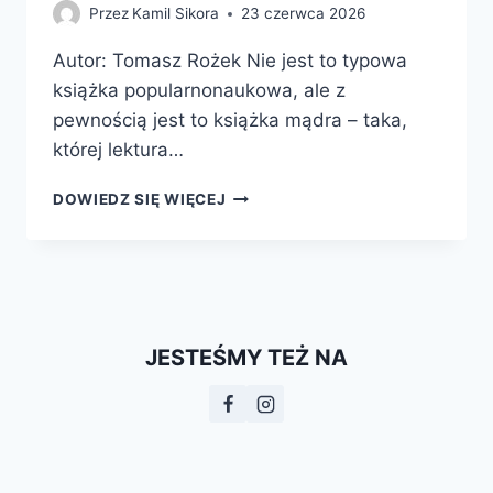
Przez
Kamil Sikora
23 czerwca 2026
Autor: Tomasz Rożek Nie jest to typowa
książka popularnonaukowa, ale z
pewnością jest to książka mądra – taka,
której lektura…
WŁADZA,
DOWIEDZ SIĘ WIĘCEJ
PIENIĄDZE,
NAUKA.
JAK
CHCIWOŚĆ,
IDEOLOGIA
I
JESTEŚMY TEŻ NA
SZALEŃSTWO
WYPACZYŁY
BADANIA
NAUKOWE