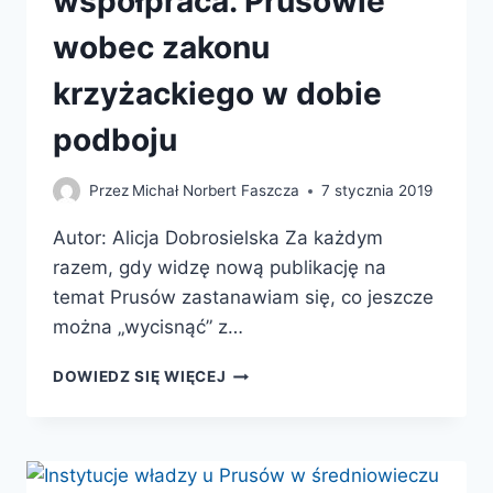
współpraca. Prusowie
wobec zakonu
krzyżackiego w dobie
podboju
Przez
Michał Norbert Faszcza
7 stycznia 2019
Autor: Alicja Dobrosielska Za każdym
razem, gdy widzę nową publikację na
temat Prusów zastanawiam się, co jeszcze
można „wycisnąć” z…
OPÓR,
DOWIEDZ SIĘ WIĘCEJ
OPORTUNIZM,
WSPÓŁPRACA.
PRUSOWIE
WOBEC
ZAKONU