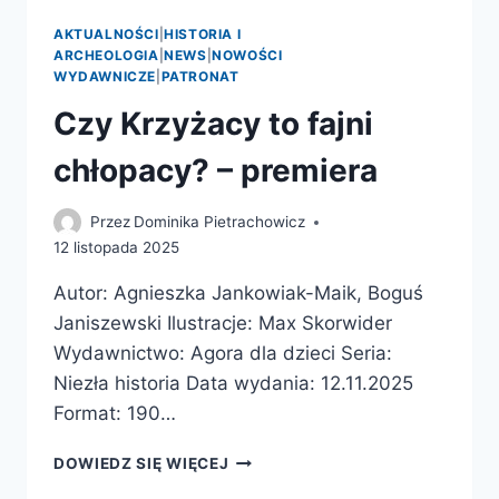
AKTUALNOŚCI
|
HISTORIA I
ARCHEOLOGIA
|
NEWS
|
NOWOŚCI
WYDAWNICZE
|
PATRONAT
Czy Krzyżacy to fajni
chłopacy? – premiera
Przez
Dominika Pietrachowicz
12 listopada 2025
Autor: Agnieszka Jankowiak-Maik, Boguś
Janiszewski Ilustracje: Max Skorwider
Wydawnictwo: Agora dla dzieci Seria:
Niezła historia Data wydania: 12.11.2025
Format: 190…
CZY
DOWIEDZ SIĘ WIĘCEJ
KRZYŻACY