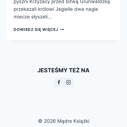
pyszni Krzyżacy przed bitwą Grunwaldzką
przekazali królowi Jagielle dwa nagie
miecze słyszeli…
TROFEA
DOWIEDZ SIĘ WIĘCEJ
GRUNWALDZKIE
JESTEŚMY TEŻ NA
© 2026 Mądre Książki