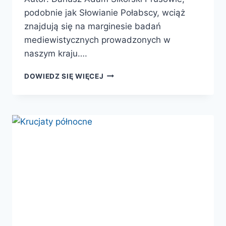
podobnie jak Słowianie Połabscy, wciąż
znajdują się na marginesie badań
mediewistycznych prowadzonych w
naszym kraju….
INSTYTUCJE
DOWIEDZ SIĘ WIĘCEJ
WŁADZY
U
PRUSÓW
W
ŚREDNIOWIECZU