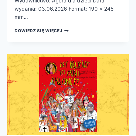
Wydawnictwo: Agora dla dzieci Data
wydania: 03.06.2026 Format: 190 x 245
mm…
KTÓRĘDY
DOWIEDZ SIĘ WIĘCEJ
NA
GRUNWALD?
–
PREMIERA
PATRONATU