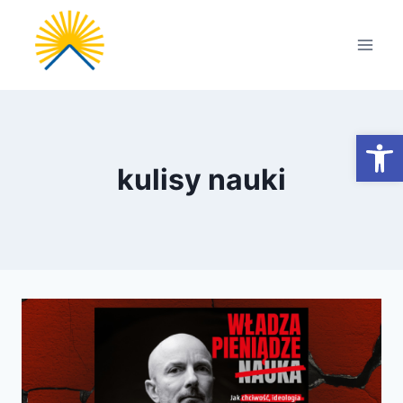
Przejdź
do
treści
Otwórz
kulisy nauki