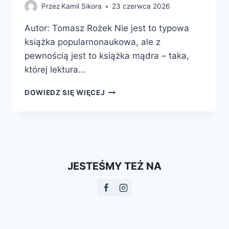
Przez
Kamil Sikora
23 czerwca 2026
Autor: Tomasz Rożek Nie jest to typowa
książka popularnonaukowa, ale z
pewnością jest to książka mądra – taka,
której lektura…
WŁADZA,
DOWIEDZ SIĘ WIĘCEJ
PIENIĄDZE,
NAUKA.
JAK
CHCIWOŚĆ,
IDEOLOGIA
I
JESTEŚMY TEŻ NA
SZALEŃSTWO
WYPACZYŁY
BADANIA
NAUKOWE