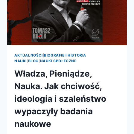
AKTUALNOŚCI
|
BIOGRAFIE I HISTORIA
NAUKI
|
BLOG
|
NAUKI SPOŁECZNE
Władza, Pieniądze,
Nauka. Jak chciwość,
ideologia i szaleństwo
wypaczyły badania
naukowe