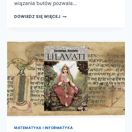
wiązania butów pozwala…
JAK
DOWIEDZ SIĘ WIĘCEJ
POKROIĆ
TORT
I
INNE
ZAGADKI
MATEMATYCZNE
MATEMATYKA I INFORMATYKA