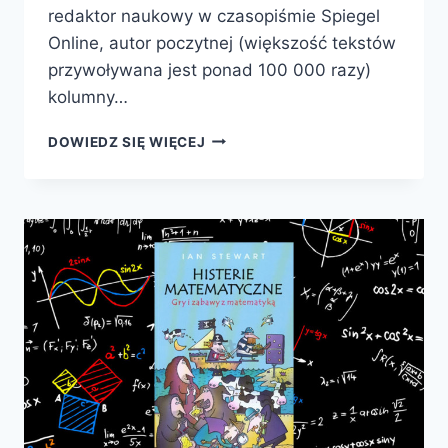
redaktor naukowy w czasopiśmie Spiegel
Online, autor poczytnej (większość tekstów
przywoływana jest ponad 100 000 razy)
kolumny…
IM
DOWIEDZ SIĘ WIĘCEJ
WIĘCEJ
DZIUR,
TYM
MNIEJ
SERA.
MATEMATYKA
ZDUMIEWAJĄCO
PROSTA