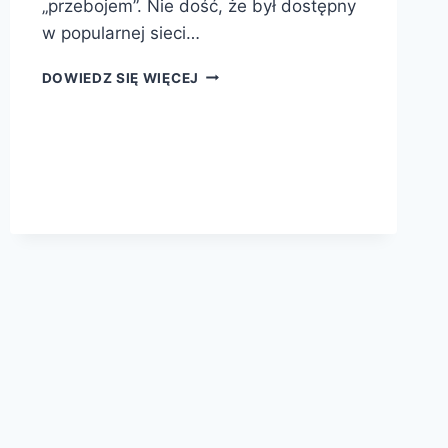
„przebojem”. Nie dość, że był dostępny
w popularnej sieci…
MAŁY
DOWIEDZ SIĘ WIĘCEJ
SŁOWNIK
WAŻNYCH
POJĘĆ