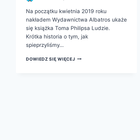
Na początku kwietnia 2019 roku
nakładem Wydawnictwa Albatros ukaże
się książka Toma Philipsa Ludzie.
Krótka historia o tym, jak
spieprzyliśmy…
LUDZIE.
DOWIEDZ SIĘ WIĘCEJ
KRÓTKA
HISTORIA
O
TYM,
JAK
SPIEPRZYLIŚMY
WSZYSTKO