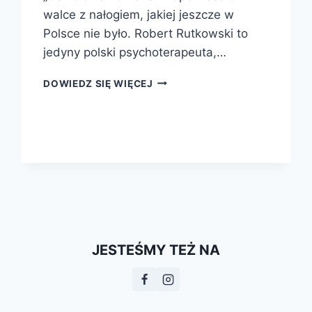
walce z nałogiem, jakiej jeszcze w
Polsce nie było. Robert Rutkowski to
jedyny polski psychoterapeuta,…
OSWOIĆ
DOWIEDZ SIĘ WIĘCEJ
NARKOMANA
CZYLI
OPOWIEŚĆ
O
WALCE
Z
NAŁOGIEM
JESTEŚMY TEŻ NA