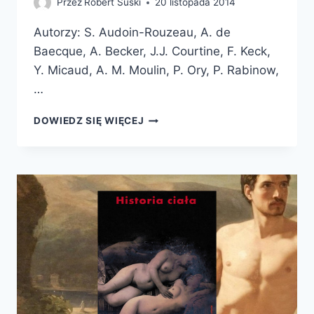
Przez
Robert Suski
20 listopada 2014
Autorzy: S. Audoin-Rouzeau, A. de
Baecque, A. Becker, J.J. Courtine, F. Keck,
Y. Micaud, A. M. Moulin, P. Ory, P. Rabinow,
…
HISTORIA
DOWIEDZ SIĘ WIĘCEJ
CIAŁA,
TOM
3
RÓŻNE
SPOJRZENIA.
WIEK
XX