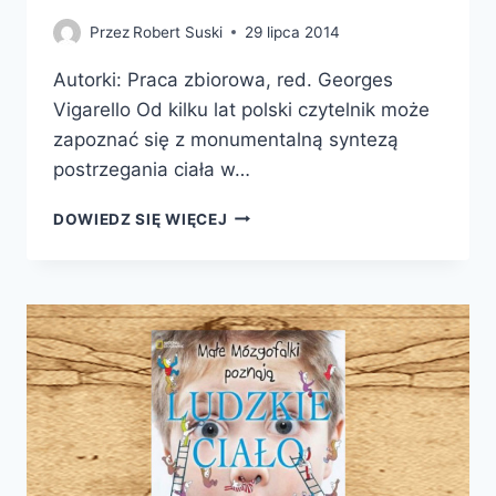
Przez
Robert Suski
29 lipca 2014
Autorki: Praca zbiorowa, red. Georges
Vigarello Od kilku lat polski czytelnik może
zapoznać się z monumentalną syntezą
postrzegania ciała w…
HISTORIA
DOWIEDZ SIĘ WIĘCEJ
CIAŁA.
OD
RENESANSU
DO
OŚWIECENIA