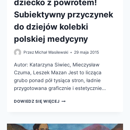
dziecko z powrotem!
Subiektywny przyczynek
do dziejów kolebki
polskiej medycyny
Przez
Michał Wasilewski
29 maja 2015
Autor: Katarzyna Siwiec, Mieczysław
Czuma, Leszek Mazan Jest to licząca
grubo ponad pół tysiąca stron, ładnie
przygotowana graficznie i estetycznie…
MADAME,
DOWIEDZ SIĘ WIĘCEJ
WKŁADAMY
DZIECKO
Z
POWROTEM!