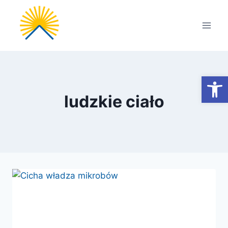
Przejdź
do
treści
Otwórz
ludzkie ciało