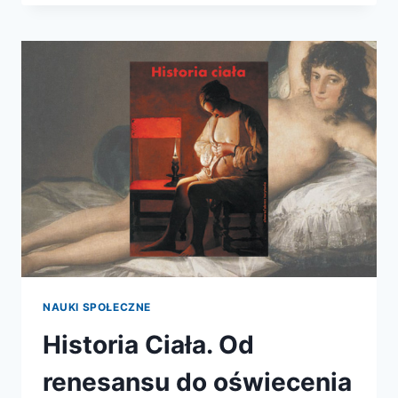
OD
REWOLUCJI
DO
I
WOJNY
ŚWIATOWEJ
NAUKI SPOŁECZNE
Historia Ciała. Od
renesansu do oświecenia