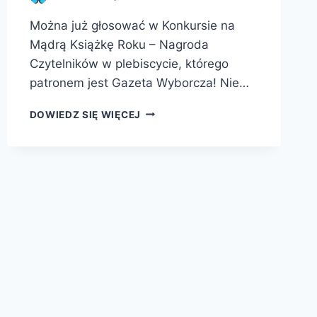
Można już głosować w Konkursie na
Mądrą Książkę Roku – Nagroda
Czytelników w plebiscycie, którego
patronem jest Gazeta Wyborcza! Nie…
MĄDRA
DOWIEDZ SIĘ WIĘCEJ
KSIĄŻKA
ROKU
2016
–
TRWA
GŁOSOWANIE
CZYTELNIKÓW!