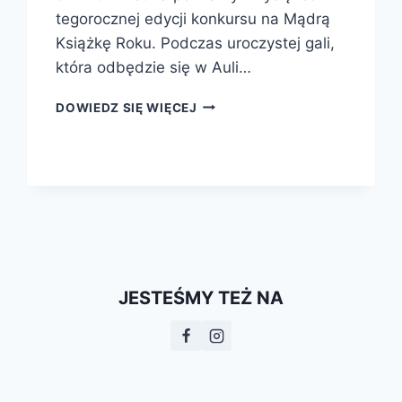
tegorocznej edycji konkursu na Mądrą
Książkę Roku. Podczas uroczystej gali,
która odbędzie się w Auli…
JUŻ
DOWIEDZ SIĘ WIĘCEJ
NIEDŁUGO
POZNAMY
MĄDRE
KSIĄŻKI
ROKU
2016!
JESTEŚMY TEŻ NA