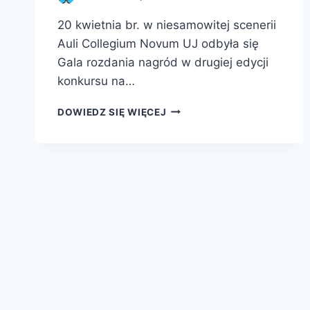
20 kwietnia br. w niesamowitej scenerii
Auli Collegium Novum UJ odbyła się
Gala rozdania nagród w drugiej edycji
konkursu na…
STATUETKI
DOWIEDZ SIĘ WIĘCEJ
EUKLIDESA
DLA
NAJLEPSZYCH
KSIĄŻEK
POPULARNONAUKOWYCH
2016
ROKU
ROZDANE!