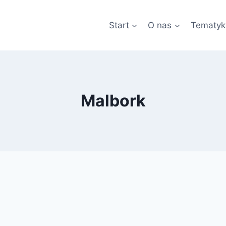
Start
O nas
Tematyk
Malbork