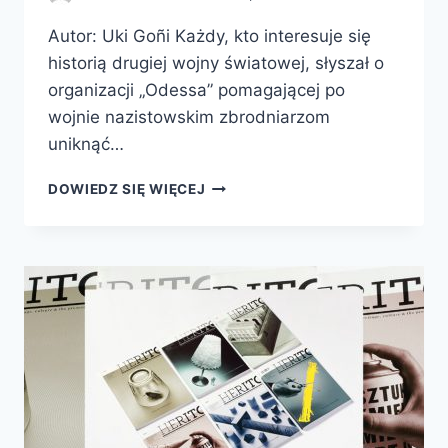
Autor: Uki Goñi Każdy, kto interesuje się
historią drugiej wojny światowej, słyszał o
organizacji „Odessa” pomagającej po
wojnie nazistowskim zbrodniarzom
uniknąć…
PRAWDZIWA
DOWIEDZ SIĘ WIĘCEJ
ODESSA.
JAK
PERON
SPROWADZIŁ
HITLEROWSKICH
ZBRODNIARZY
DO
ARGENTYNY