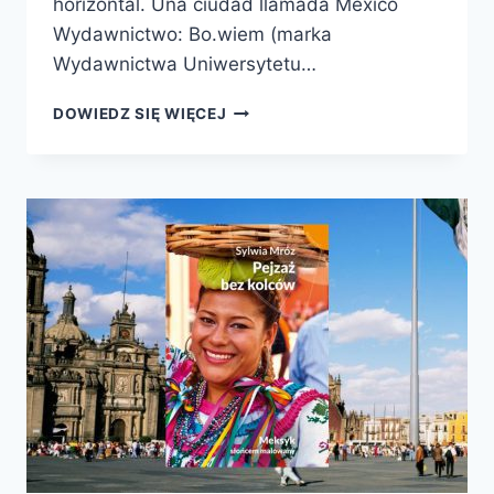
horizontal. Una ciudad llamada México
Wydawnictwo: Bo.wiem (marka
Wydawnictwa Uniwersytetu…
MIASTO
DOWIEDZ SIĘ WIĘCEJ
MEKSYK.
POZIOMY
ZAWRÓT
GŁOWY