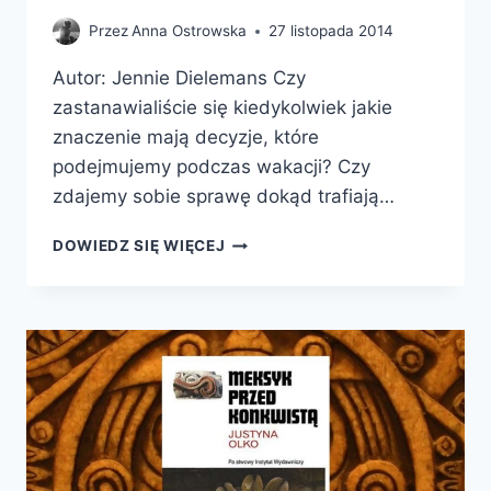
Przez
Anna Ostrowska
27 listopada 2014
Autor: Jennie Dielemans Czy
zastanawialiście się kiedykolwiek jakie
znaczenie mają decyzje, które
podejmujemy podczas wakacji? Czy
zdajemy sobie sprawę dokąd trafiają…
WITAJCIE
DOWIEDZ SIĘ WIĘCEJ
W
RAJU.
REPORTAŻE
O
PRZEMYŚLE
TURYSTYCZNYM