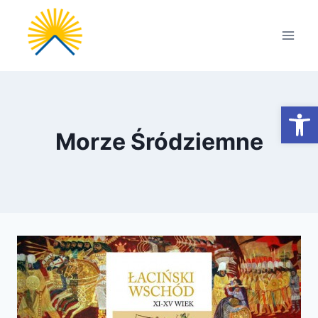
Przejdź
do
treści
Otwórz
Morze Śródziemne