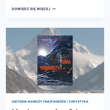
OKRUTNY
DOWIEDZ SIĘ WIĘCEJ
SZCZYT.
KOBIETY
NA
K2
HISTORIA NOWOŻYTNA
|
PODRÓŻE I TURYSTYKA