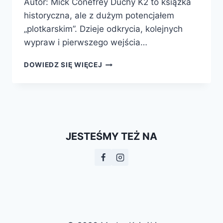
Autor: Mick Conefrey Duchy K2 to książka
historyczna, ale z dużym potencjałem
„plotkarskim”. Dzieje odkrycia, kolejnych
wypraw i pierwszego wejścia…
DUCHY
DOWIEDZ SIĘ WIĘCEJ
K2.
EPICKA
HISTORIA
ZDOBYCIA
SZCZYTU
JESTEŚMY TEŻ NA