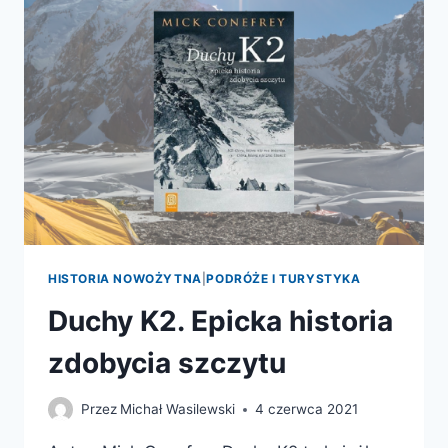
TRAGEDII
–
NAJBARDZIEJ
DRAMATYCZNE
DNI
NA
K2
HISTORIA NOWOŻYTNA
|
PODRÓŻE I TURYSTYKA
Duchy K2. Epicka historia
zdobycia szczytu
Przez
Michał Wasilewski
4 czerwca 2021