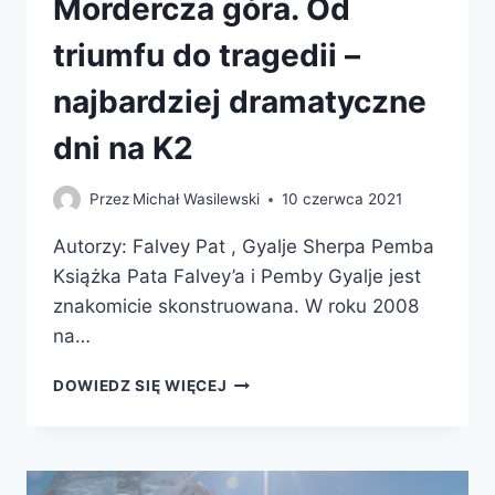
Mordercza góra. Od
triumfu do tragedii –
najbardziej dramatyczne
dni na K2
Przez
Michał Wasilewski
10 czerwca 2021
Autorzy: Falvey Pat , Gyalje Sherpa Pemba
Książka Pata Falvey’a i Pemby Gyalje jest
znakomicie skonstruowana. W roku 2008
na…
MORDERCZA
DOWIEDZ SIĘ WIĘCEJ
GÓRA.
OD
TRIUMFU
DO