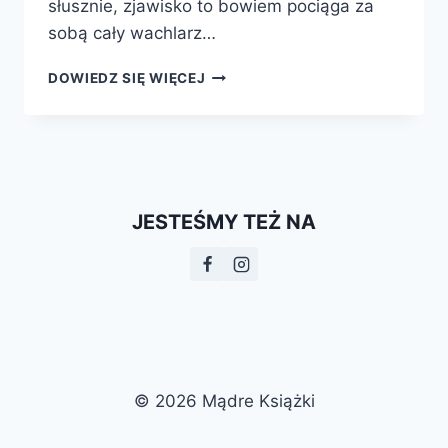
słusznie, zjawisko to bowiem pociąga za
sobą cały wachlarz…
JAK
DOWIEDZ SIĘ WIĘCEJ
PODNIEŚĆ
W
POLSCE
POZIOM
CZYTELNICTWA?
10
JESTEŚMY TEŻ NA
PROPOZYCJI
–
10
WYZWAŃ!
© 2026 Mądre Książki