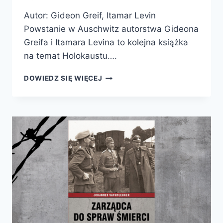
Autor: Gideon Greif, Itamar Levin
Powstanie w Auschwitz autorstwa Gideona
Greifa i Itamara Levina to kolejna książka
na temat Holokaustu….
POWSTANIE
DOWIEDZ SIĘ WIĘCEJ
W
AUSCHWITZ.
BUNT
ŻYDOWSKIEGO
SONDERKOMMANDO