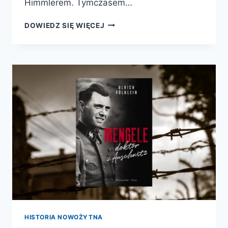
Himmlerem. Tymczasem…
ZARZĄDCA
DOWIEDZ SIĘ WIĘCEJ
DO
SPRAW
ŚMIERCI.
ODILO
GLOBOCNIK,
EKSTERMINACJA
I
OBOZY
ZAGŁADY
HISTORIA NOWOŻYTNA