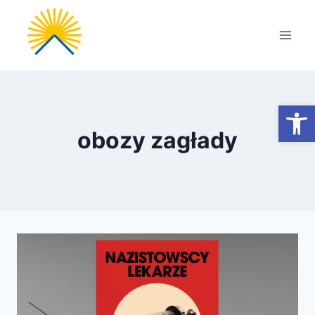
Przejdź
do
treści
Otwórz
obozy zagłady