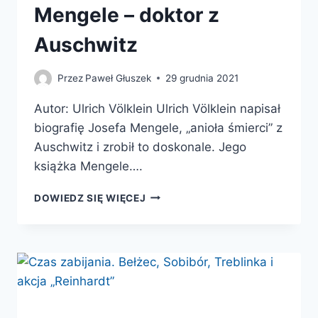
Mengele – doktor z
Auschwitz
Przez
Paweł Głuszek
29 grudnia 2021
Autor: Ulrich Völklein Ulrich Völklein napisał
biografię Josefa Mengele, „anioła śmierci” z
Auschwitz i zrobił to doskonale. Jego
książka Mengele….
MENGELE
DOWIEDZ SIĘ WIĘCEJ
–
DOKTOR
Z
AUSCHWITZ