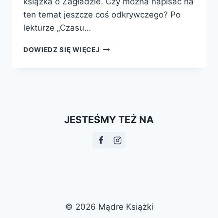
książka o Zagładzie. Czy można napisać na
ten temat jeszcze coś odkrywczego? Po
lekturze „Czasu…
CZAS
DOWIEDZ SIĘ WIĘCEJ
ZABIJANIA.
BEŁŻEC,
SOBIBÓR,
TREBLINKA
I
AKCJA
JESTEŚMY TEŻ NA
„REINHARDT”
© 2026 Mądre Książki