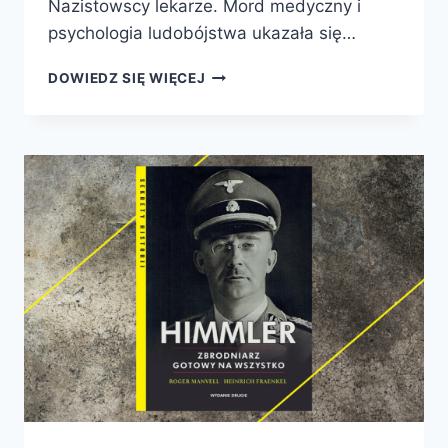
Nazistowscy lekarze. Mord medyczny i
psychologia ludobójstwa ukazała się…
NAZISTOWSCY
DOWIEDZ SIĘ WIĘCEJ
LEKARZE.
MORD
MEDYCZNY
I
PSYCHOLOGIA
LUDOBÓJSTWA