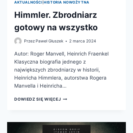
AKTUALNOŚCI
|
HISTORIA NOWOŻYTNA
Himmler. Zbrodniarz
gotowy na wszystko
Przez
Paweł Głuszek
2 marca 2024
Autor: Roger Manvell, Heinrich Fraenkel
Klasyczna biografia jednego z
największych zbrodniarzy w historii,
Heinricha Himmlera, autorstwa Rogera
Manvella i Heinricha…
HIMMLER.
DOWIEDZ SIĘ WIĘCEJ
ZBRODNIARZ
GOTOWY
NA
WSZYSTKO