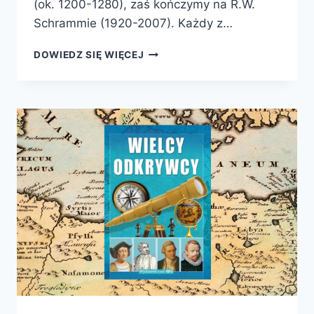
(ok. 1200-1280), zaś kończymy na R.W.
Schrammie (1920-2007). Każdy z…
WIELCY
DOWIEDZ SIĘ WIĘCEJ
POLSCY
PODRÓŻNICY,
KTÓRZY
ODKRYWALI
ŚWIAT