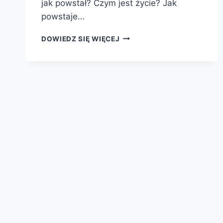
jak powstał? Czym jest życie? Jak
powstaje…
ORIGINS
DOWIEDZ SIĘ WIĘCEJ
CZYLI
NAUKOWA
HISTORIA
STWORZENIA!