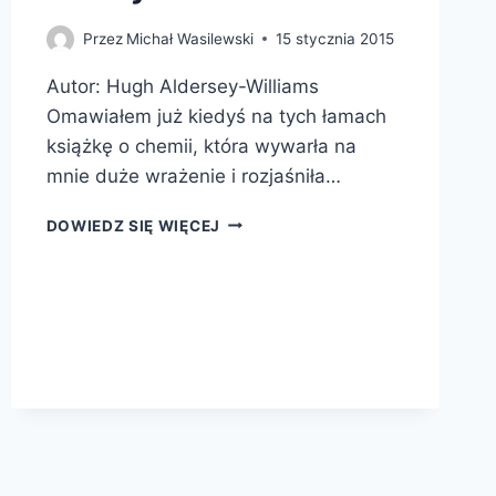
Przez
Michał Wasilewski
15 stycznia 2015
Autor: Hugh Aldersey-Williams
Omawiałem już kiedyś na tych łamach
książkę o chemii, która wywarła na
mnie duże wrażenie i rozjaśniła…
FASCYNUJĄCE
DOWIEDZ SIĘ WIĘCEJ
PIERWIASTKI.
W
KRAINIE
FUNDAMENTALNYCH
SKŁADNIKÓW
RZECZYWISTOŚCI