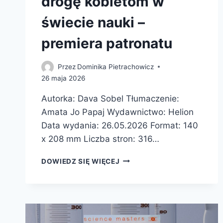
drogę kobietom w
świecie nauki –
premiera patronatu
Przez
Dominika Pietrachowicz
26 maja 2026
Autorka: Dava Sobel Tłumaczenie:
Amata Jo Papaj Wydawnictwo: Helion
Data wydania: 26.05.2026 Format: 140
x 208 mm Liczba stron: 316…
PIERWIASTKI
DOWIEDZ SIĘ WIĘCEJ
MARII
SKŁODOWSKIEJ-
CURIE.
JAK
BLASK
RADU