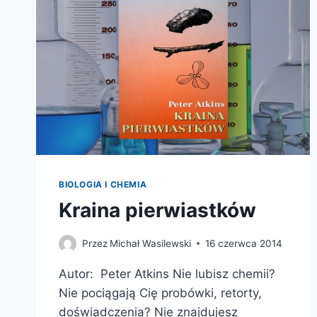
OŚWIETLIŁ
DROGĘ
KOBIETOM
W
ŚWIECIE
NAUKI
–
PREMIERA
PATRONATU
BIOLOGIA I CHEMIA
Kraina pierwiastków
Przez
Michał Wasilewski
16 czerwca 2014
Autor: Peter Atkins Nie lubisz chemii?
Nie pociągają Cię probówki, retorty,
doświadczenia? Nie znajdujesz