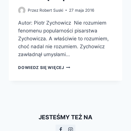
Przez
Robert Suski
27 maja 2016
Autor: Piotr Zychowicz Nie rozumiem
fenomenu popularności pisarstwa
Zychowicza. A właściwie to rozumiem,
choć nadal nie rozumiem. Zychowicz
zawładnął umysłami…
PAKT
DOWIEDZ SIĘ WIĘCEJ
PIŁSUDSKI-
LENIN,
CZYLI
JAK
POLACY
URATOWALI
BOLSZEWIZM
I
JESTEŚMY TEŻ NA
ZMARNOWALI
SZANSĘ