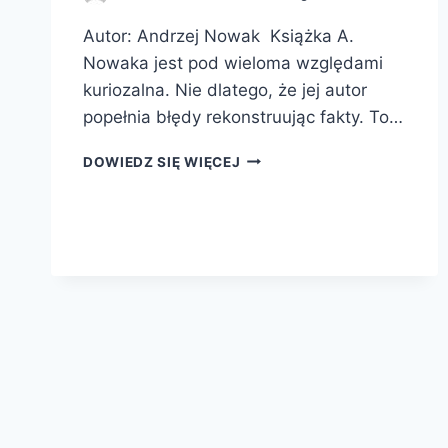
Autor: Andrzej Nowak Książka A.
Nowaka jest pod wieloma względami
kuriozalna. Nie dlatego, że jej autor
popełnia błędy rekonstruując fakty. To…
PIERWSZA
DOWIEDZ SIĘ WIĘCEJ
ZDRADA
ZACHODU.
1920
–
ZAPOMNIANY
APPEASEMENT