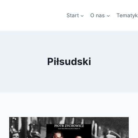
Start
O nas
Tematyk
Piłsudski