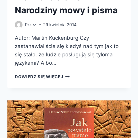
Narodziny mowy i pisma
Przez
29 kwietnia 2014
Autor: Martin Kuckenburg Czy
zastanawialiście się kiedyś nad tym jak to
się stało, że ludzie posługują się tyloma
językami? Albo…
PIERWSZE
DOWIEDZ SIĘ WIĘCEJ
SŁOWO
–
NARODZINY
MOWY
I
PISMA