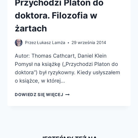
Przychodzi Platon do
doktora. Filozofia w
żartach
Przez
Łukasz Lamża
29 września 2014
Autor: Thomas Cathcart, Daniel Klein
Pomysł na książkę („Przychodzi Platon do
doktora”) był ryzykowny. Kiedy usłyszałem
o książce, w której…
PRZYCHODZI
DOWIEDZ SIĘ WIĘCEJ
PLATON
DO
DOKTORA.
FILOZOFIA
W
ŻARTACH