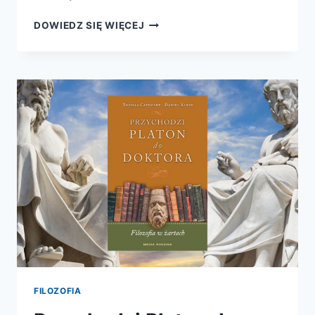
JASKINIA
DOWIEDZ SIĘ WIĘCEJ
DROGA
REBELIANTÓW
FILOZOFIA