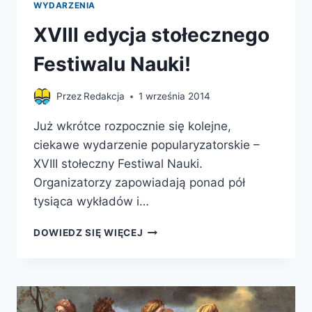
WYDARZENIA
XVIII edycja stołecznego
Festiwalu Nauki!
Przez
Redakcja
1 września 2014
Już wkrótce rozpocznie się kolejne,
ciekawe wydarzenie popularyzatorskie –
XVIII stołeczny Festiwal Nauki.
Organizatorzy zapowiadają ponad pół
tysiąca wykładów i…
XVIII
DOWIEDZ SIĘ WIĘCEJ
EDYCJA
STOŁECZNEGO
FESTIWALU
NAUKI!