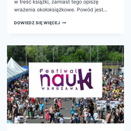
w treść książki, zamiast tego opiszę
wrażenia okołoksiążkowe. Powód jest…
ŚWIADOME
DOWIEDZ SIĘ WIĘCEJ
I
NIEŚWIADOME
PRZETWARZANIE
EMOCJI
W
MÓZGU