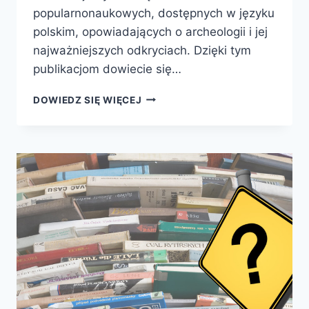
popularnonaukowych, dostępnych w języku
polskim, opowiadających o archeologii i jej
najważniejszych odkryciach. Dzięki tym
publikacjom dowiecie się…
10
DOWIEDZ SIĘ WIĘCEJ
KSIĄŻEK
O
ARCHEOLOGII,
KTÓRE
WARTO
ZNAĆ