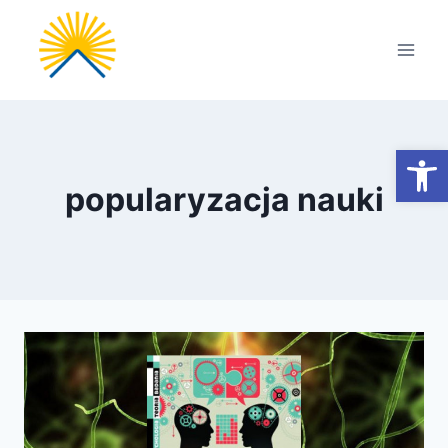
Przejdź
do
treści
Otwórz
popularyzacja nauki