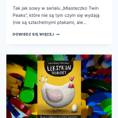
Tak jak sowy w serialu „Miasteczko Twin
Peaks”, które nie są tym czym się wydają
(nie są szlachetnymi ptakami, ale…
8
DOWIEDZ SIĘ WIĘCEJ
MĄDRYCH
KSIĄŻEK
O
TYM,
ŻE
„CZŁOWIEK
NIE
JEST
TYM,
KIM
SIĘ
WYDAJE”