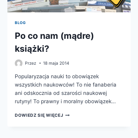
BLOG
Po co nam (mądre)
książki?
Przez
18 maja 2014
Popularyzacja nauki to obowiązek
wszystkich naukowców! To nie fanaberia
ani odskocznia od szarości naukowej
rutyny! To prawny i moralny obowiązek…
PO
DOWIEDZ SIĘ WIĘCEJ
CO
NAM
(MĄDRE)