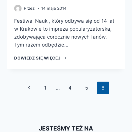
Przez
14 maja 2014
Festiwal Nauki, który odbywa się od 14 lat
w Krakowie to impreza popularyzatorska,
zdobywająca corocznie nowych fanów.
Tym razem odbędzie…
„Z
DOWIEDZ SIĘ WIĘCEJ
NAUKĄ
PRZEZ
WIEKI”
CZYLI
Nawigacja
Poprzednia
1
…
4
5
6
XIV
KRAKOWSKI
strony
strona
FESTIWAL
NAUKI
JESTEŚMY TEŻ NA