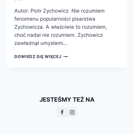
Autor: Piotr Zychowicz Nie rozumiem
fenomenu popularności pisarstwa
Zychowicza. A właściwie to rozumiem,
choć nadal nie rozumiem. Zychowicz
zawładnął umysłami…
PAKT
DOWIEDZ SIĘ WIĘCEJ
PIŁSUDSKI-
LENIN,
CZYLI
JAK
POLACY
URATOWALI
JESTEŚMY TEŻ NA
BOLSZEWIZM
I
ZMARNOWALI
SZANSĘ
NA
BUDOWĘ