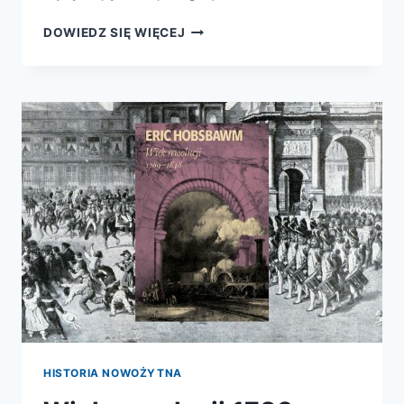
ANIOŁ
DOWIEDZ SIĘ WIĘCEJ
W
DOMU,
MRÓWKA
W
FABRYCE
HISTORIA NOWOŻYTNA