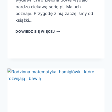
bardzo ciekawą serię pt. Maluch
poznaje. Przygodę z nią zaczęliśmy od
książki…
MALUCH
DOWIEDZ SIĘ WIĘCEJ
POZNAJE:
JA
I
MOJA
RODZINA