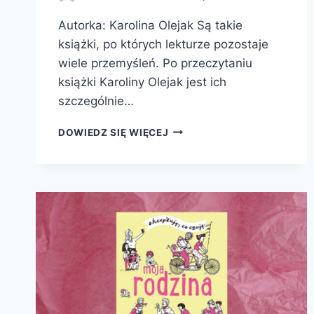
Autorka: Karolina Olejak Są takie
książki, po których lekturze pozostaje
wiele przemyśleń. Po przeczytaniu
książki Karoliny Olejak jest ich
szczególnie…
NIENAWIDZĘ
DOWIEDZ SIĘ WIĘCEJ
ICH!
TO
POLACY
MÓWIĄ
NA
TERAPIACH.
REPORTAŻ
Z
PODZIELONEGO
KRAJU