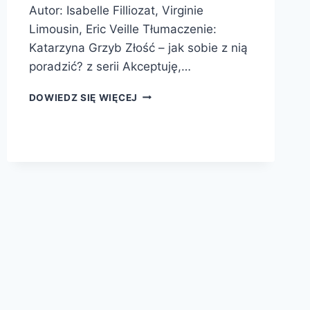
Autor: Isabelle Filliozat, Virginie
Limousin, Eric Veille Tłumaczenie:
Katarzyna Grzyb Złość – jak sobie z nią
poradzić? z serii Akceptuję,…
ZŁOŚĆ
DOWIEDZ SIĘ WIĘCEJ
–
JAK
SOBIE
Z
NIĄ
PORADZIĆ?
AKCEPTUJĘ,
CO
CZUJĘ