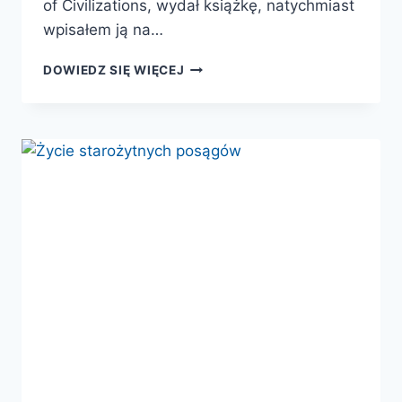
of Civilizations, wydał książkę, natychmiast
wpisałem ją na…
UTRACONE
DOWIEDZ SIĘ WIĘCEJ
CYWILIZACJE.
JAK
ROZKWITAŁY
I
UPADAŁY
IMPERIA