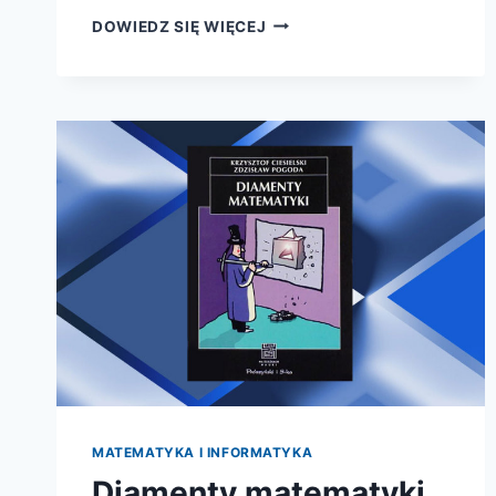
STEFAN
DOWIEDZ SIĘ WIĘCEJ
BANACH.
NIEZWYKŁE
ŻYCIE
I
GENIALNA
MATEMATYKA
MATEMATYKA I INFORMATYKA
Diamenty matematyki