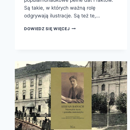
Są takie, w których ważną rolę
odgrywają ilustracje. Są też te,…
BANACH.
DOWIEDZ SIĘ WIĘCEJ
GENIUSZ
ZE
LWOWA