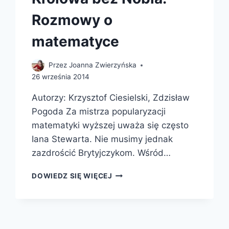
Rozmowy o
matematyce
Przez
Joanna Zwierzyńska
26 września 2014
Autorzy: Krzysztof Ciesielski, Zdzisław
Pogoda Za mistrza popularyzacji
matematyki wyższej uważa się często
Iana Stewarta. Nie musimy jednak
zazdrościć Brytyjczykom. Wśród…
KRÓLOWA
DOWIEDZ SIĘ WIĘCEJ
BEZ
NOBLA.
ROZMOWY
O
MATEMATYCE