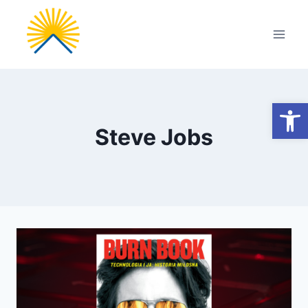
Przejdź
do
treści
Otwórz
Steve Jobs