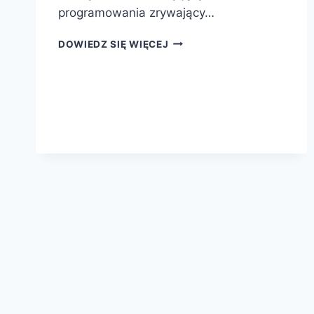
programowania zrywający…
PYTHON
DOWIEDZ SIĘ WIĘCEJ
DLA
DZIECI