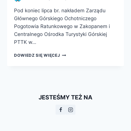
Pod koniec lipca br. nakładem Zarządu
Głównego Górskiego Ochotniczego
Pogotowia Ratunkowego w Zakopanem i
Centralnego Ośrodka Turystyki Górskiej
PTTK w…
HISTORIA
DOWIEDZ SIĘ WIĘCEJ
W
DROBIAZGACH
–
DROBIAZGI
W
HISTORII.
JESTEŚMY TEŻ NA
PAMIĄTKI
FALERYSTYCZNE
RATOWNICTWA
GÓRSKIEGO
W
POLSCE