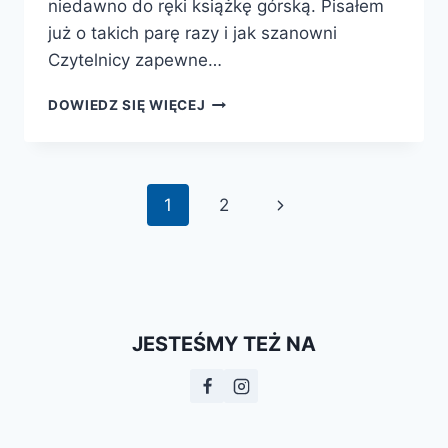
niedawno do ręki książkę górską. Pisałem
już o takich parę razy i jak szanowni
Czytelnicy zapewne…
KATEGORIA
DOWIEDZ SIĘ WIĘCEJ
TRUDNOŚCI
Nawigacja
Następna
1
2
strony
strona
JESTEŚMY TEŻ NA