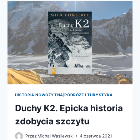
DO
TRAGEDII
–
NAJBARDZIEJ
DRAMATYCZNE
DNI
NA
K2
HISTORIA NOWOŻYTNA
|
PODRÓŻE I TURYSTYKA
Duchy K2. Epicka historia
zdobycia szczytu
Przez
Michał Wasilewski
4 czerwca 2021