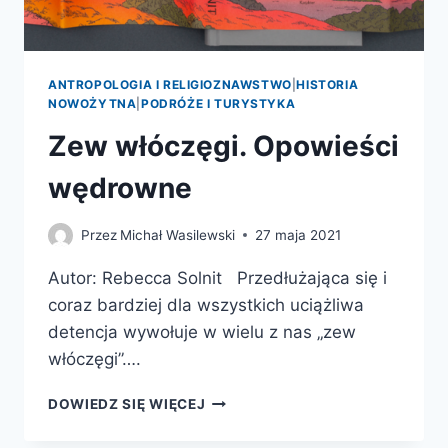
ANTROPOLOGIA I RELIGIOZNAWSTWO
|
HISTORIA
NOWOŻYTNA
|
PODRÓŻE I TURYSTYKA
Zew włóczęgi. Opowieści
wędrowne
Przez
Michał Wasilewski
27 maja 2021
Autor: Rebecca Solnit Przedłużająca się i
coraz bardziej dla wszystkich uciążliwa
detencja wywołuje w wielu z nas „zew
włóczęgi”….
ZEW
DOWIEDZ SIĘ WIĘCEJ
WŁÓCZĘGI.
OPOWIEŚCI