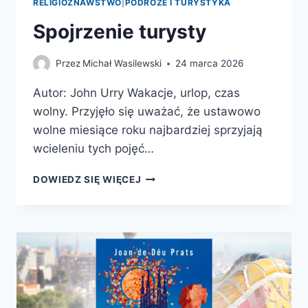
RELIGIOZNAWSTWO
|
PODRÓŻE I TURYSTYKA
Spojrzenie turysty
Przez
Michał Wasilewski
24 marca 2026
Autor: John Urry Wakacje, urlop, czas
wolny. Przyjęło się uważać, że ustawowo
wolne miesiące roku najbardziej sprzyjają
wcieleniu tych pojęć…
SPOJRZENIE
DOWIEDZ SIĘ WIĘCEJ
TURYSTY