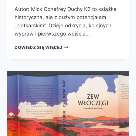
Autor: Mick Conefrey Duchy K2 to książka
historyczna, ale z dużym potencjałem
„plotkarskim”. Dzieje odkrycia, kolejnych
wypraw i pierwszego wejścia…
DUCHY
DOWIEDZ SIĘ WIĘCEJ
K2.
EPICKA
HISTORIA
ZDOBYCIA
SZCZYTU