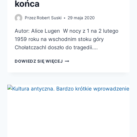
końca
Przez
Robert Suski
29 maja 2020
Autor: Alice Lugen W nocy z 1 na 2 lutego
1959 roku na wschodnim stoku góry
Chołatczachl doszło do tragedii….
TRAGEDIA
DOWIEDZ SIĘ WIĘCEJ
NA
PRZEŁĘCZY
DIATŁOWA.
HISTORIA
BEZ
KOŃCA