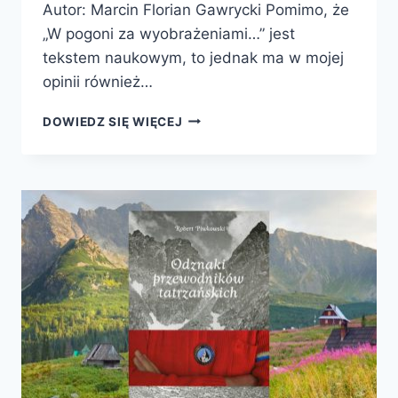
Autor: Marcin Florian Gawrycki Pomimo, że
„W pogoni za wyobrażeniami…” jest
tekstem naukowym, to jednak ma w mojej
opinii również…
W
DOWIEDZ SIĘ WIĘCEJ
POGONI
ZA
WYOBRAŻENIAMI.
PRÓBA
INTERPRETACJI
POLSKIEJ
LITERATURY
PODRÓŻNICZEJ
POŚWIĘCONEJ
AMERYCE
ŁACIŃSKIEJ