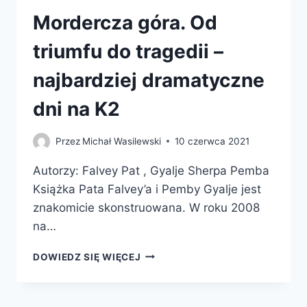
Mordercza góra. Od
triumfu do tragedii –
najbardziej dramatyczne
dni na K2
Przez
Michał Wasilewski
10 czerwca 2021
Autorzy: Falvey Pat , Gyalje Sherpa Pemba
Książka Pata Falvey’a i Pemby Gyalje jest
znakomicie skonstruowana. W roku 2008
na…
MORDERCZA
DOWIEDZ SIĘ WIĘCEJ
GÓRA.
OD
TRIUMFU