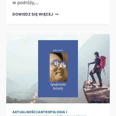
w podróży,…
CIAO,
DOWIEDZ SIĘ WIĘCEJ
GOETHE!
ŚLADAMI
GOETHEGO
W
ITALII
AKTUALNOŚCI
|
ANTROPOLOGIA I