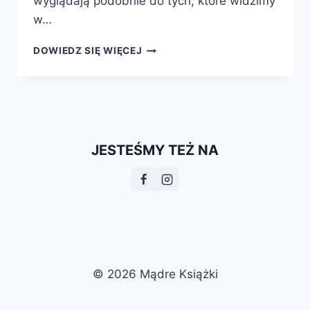
wyglądają podobnie do tych, które widzimy
w…
ARCHITEKTURA
DOWIEDZ SIĘ WIĘCEJ
KSIĄŻKI
JESTEŚMY TEŻ NA
© 2026 Mądre Książki