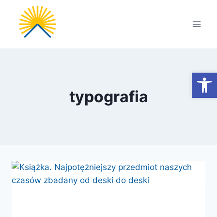
Przejdź
do
treści
Otwórz
typografia