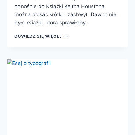
odnośnie do Książki Keitha Houstona
można opisać krótko: zachwyt. Dawno nie
było książki, która sprawiłaby…
KSIĄŻKA.
DOWIEDZ SIĘ WIĘCEJ
NAJPOTĘŻNIEJSZY
PRZEDMIOT
NASZYCH
CZASÓW
ZBADANY
OD
DESKI
DO
DESKI