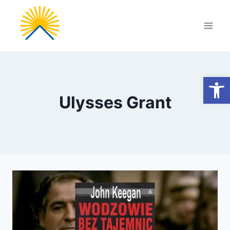
Przejdź
do
treści
Otwórz
Ulysses Grant