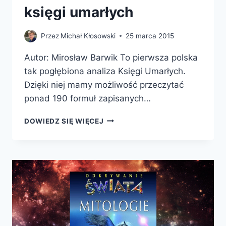
księgi umarłych
Przez
Michał Kłosowski
25 marca 2015
Autor: Mirosław Barwik To pierwsza polska
tak pogłębiona analiza Księgi Umarłych.
Dzięki niej mamy możliwość przeczytać
ponad 190 formuł zapisanych…
KSIĘGA
DOWIEDZ SIĘ WIĘCEJ
WYCHODZENIA
ZA
DNIA.
TAJEMNICE
EGIPSKIEJ
KSIĘGI
UMARŁYCH