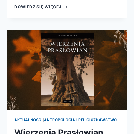
RZECZYWISTOŚĆ
DOWIEDZ SIĘ WIĘCEJ
MITYCZNA
SŁOWIAN
PÓŁNOCNO-
ZACHODNICH
I
JEJ
MATERIALNE
WYOBRAŻENIA.
STUDIUM
Z
ZAKRESU
ETNOARCHEOLOGII
RELIGII
AKTUALNOŚCI
|
ANTROPOLOGIA I RELIGIOZNAWSTWO
Wierzenia Prasłowian