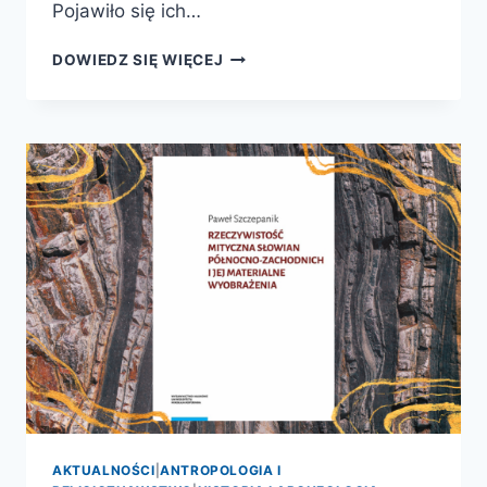
Pojawiło się ich…
SŁOWIAŃSKIE
DOWIEDZ SIĘ WIĘCEJ
ZAŚWIATY.
WIERZENIA,
WIZJE
I
MITY
AKTUALNOŚCI
|
ANTROPOLOGIA I