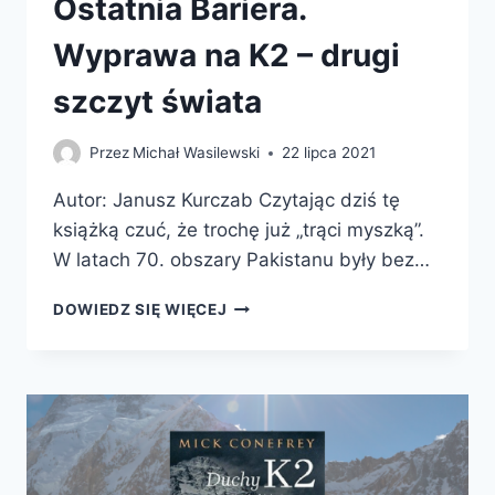
Ostatnia Bariera.
Wyprawa na K2 – drugi
szczyt świata
Przez
Michał Wasilewski
22 lipca 2021
Autor: Janusz Kurczab Czytając dziś tę
książką czuć, że trochę już „trąci myszką”.
W latach 70. obszary Pakistanu były bez…
OSTATNIA
DOWIEDZ SIĘ WIĘCEJ
BARIERA.
WYPRAWA
NA
K2
–
DRUGI
SZCZYT
ŚWIATA