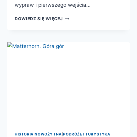
wypraw i pierwszego wejścia…
DUCHY
DOWIEDZ SIĘ WIĘCEJ
K2.
EPICKA
HISTORIA
ZDOBYCIA
SZCZYTU
HISTORIA NOWOŻYTNA
|
PODRÓŻE I TURYSTYKA