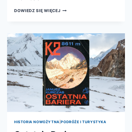
OKRUTNY
DOWIEDZ SIĘ WIĘCEJ
SZCZYT.
KOBIETY
NA
K2
HISTORIA NOWOŻYTNA
|
PODRÓŻE I TURYSTYKA