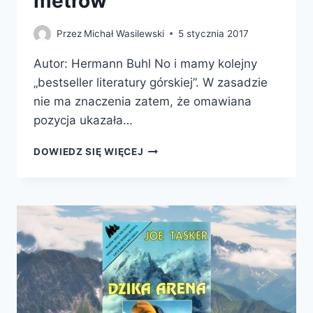
metrów
Przez
Michał Wasilewski
5 stycznia 2017
Autor: Hermann Buhl No i mamy kolejny
„bestseller literatury górskiej”. W zasadzie
nie ma znaczenia zatem, że omawiana
pozycja ukazała…
PONIŻEJ
DOWIEDZ SIĘ WIĘCEJ
I
POWYŻEJ
8000
METRÓW