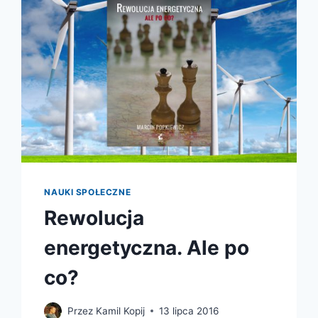
Z
KRYZYSEM
EGZYSTENCJALNYM
WOBEC
ZAGROŻEŃ
KLIMATYCZNYCH
NAUKI SPOŁECZNE
Rewolucja
energetyczna. Ale po
co?
Przez
Kamil Kopij
13 lipca 2016