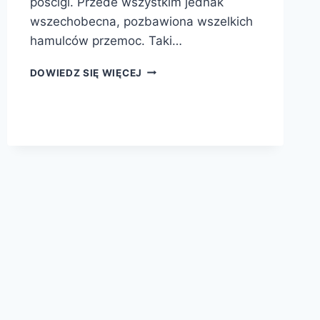
pościgi. Przede wszystkim jednak
wszechobecna, pozbawiona wszelkich
hamulców przemoc. Taki…
WOJNY
DOWIEDZ SIĘ WIĘCEJ
KLIMATYCZNE