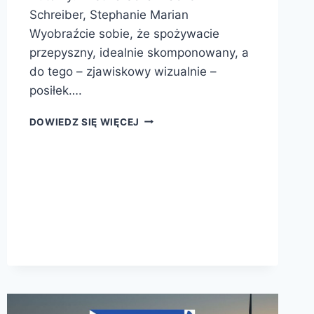
Schreiber, Stephanie Marian
Wyobraźcie sobie, że spożywacie
przepyszny, idealnie skomponowany, a
do tego – zjawiskowy wizualnie –
posiłek….
OCIEPLENIE
DOWIEDZ SIĘ WIĘCEJ
KLIMATU.
NA
CZYM
POLEGAJĄ
ZMIANY
KLIMATYCZNE
NA
ZIEMI?