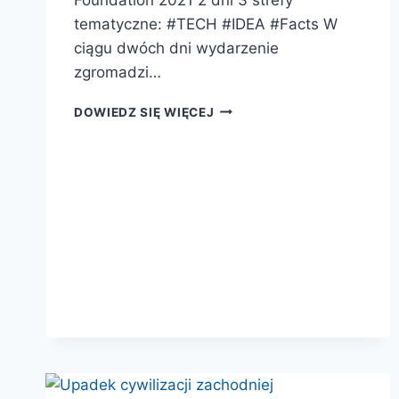
tematyczne: #TECH #IDEA #Facts W
ciągu dwóch dni wydarzenie
zgromadzi…
CARBON
DOWIEDZ SIĘ WIĘCEJ
FOOTPRINT
SUMMIT
2021