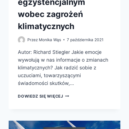
egzystencjalnym
wobec zagrożeń
klimatycznych
Przez
Monika Wąs
7 października 2021
Autor: Richard Stiegler Jakie emocje
wywołują w nas informacje o zmianach
klimatycznych? Jak radzić sobie z
uczuciami, towarzyszącymi
świadomości skutków,…
W
DOWIEDZ SIĘ WIĘCEJ
OBLICZU
PRZYSZŁOŚCI.
JAK
RADZIĆ
SOBIE