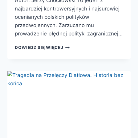
Autor: Jerzy Chociłowski To jeden z
najbardziej kontrowersyjnych i najsurowiej
ocenianych polskich polityków
przedwojennych. Zarzucano mu
prowadzenie błędnej polityki zagranicznej…
NAJPIERW
DOWIEDZ SIĘ WIĘCEJ
POLSKA.
RZECZ
O
JÓZEFIE
BECKU.