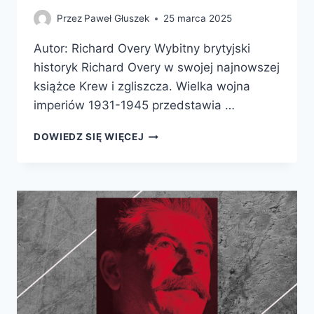
Przez
Paweł Głuszek
25 marca 2025
Autor: Richard Overy Wybitny brytyjski
historyk Richard Overy w swojej najnowszej
książce Krew i zgliszcza. Wielka wojna
imperiów 1931-1945 przedstawia …
KREW
DOWIEDZ SIĘ WIĘCEJ
I
ZGLISZCZA.
WIELKA
WOJNA
IMPERIÓW
1931-
1945,
TOM
1.