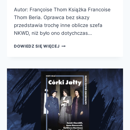
Autor: Françoise Thom Książka Francoise
Thom Beria. Oprawca bez skazy
przedstawia trochę inne oblicze szefa
NKWD, niż było ono dotychczas…
BERIA.
DOWIEDZ SIĘ WIĘCEJ
OPRAWCA
BEZ
SKAZY