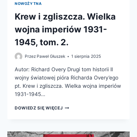
NOWOŻYTNA
Krew i zgliszcza. Wielka
wojna imperiów 1931-
1945, tom. 2.
Przez
Paweł Głuszek
1 sierpnia 2025
Autor: Richard Overy Drugi tom historii II
wojny światowej pióra Richarda Overy’ego
pt. Krew i zgliszcza. Wielka wojna imperiów
1931-1945…
KREW
DOWIEDZ SIĘ WIĘCEJ
I
ZGLISZCZA.
WIELKA
WOJNA