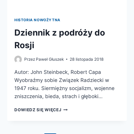
HISTORIA NOWOŻYTNA
Dziennik z podróży do
Rosji
Przez
Paweł Głuszek
28 listopada 2018
Autor: John Steinbeck, Robert Capa
Wyobraźmy sobie Związek Radziecki w
1947 roku. Siermiężny socjalizm, wojenne
zniszczenia, bieda, strach i głęboki…
DZIENNIK
DOWIEDZ SIĘ WIĘCEJ
Z
PODRÓŻY
DO
ROSJI