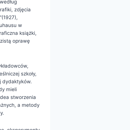
 według
fiki, zdjęcia
”(1927),
Bauhausu w
ficzna książki,
azistą oprawę
wykładowców,
ślniczej szkoły,
ej dydaktyków.
y mieli
idea stworzenia
ważnych, a metody
y.