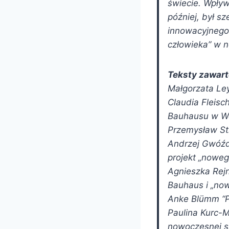
świecie. Wpływ
później, był sz
innowacyjnego 
człowieka
w n
Teksty zawarte
Małgorzata L
Claudia Fleisc
Bauhausu w We
Przemysław S
Andrzej Gwóź
projekt „nowe
Agnieszka Rej
Bauhaus i „no
Anke Blümm
Paulina Kurc-
nowoczesnej s