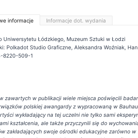
we informacje
Informacje dot. wydania
 Uniwersytetu Łódzkiego, Muzeum Sztuki w Łodzi
dki: Polkadot Studio Graficzne, Aleksandra Woźniak, Ha
3-8220-509-1
w zawartych w publikacji wiele miejsca poświęcili bada
iązków polskiej awangardy z wypracowaną w Bauhausi
Artyści wykładający na tej uczelni nie tylko sami eksper
i kształcenia, ale także przyczynili się do wychowani
w zakładających swoje ośrodki edukacyjne zarówno w Eu