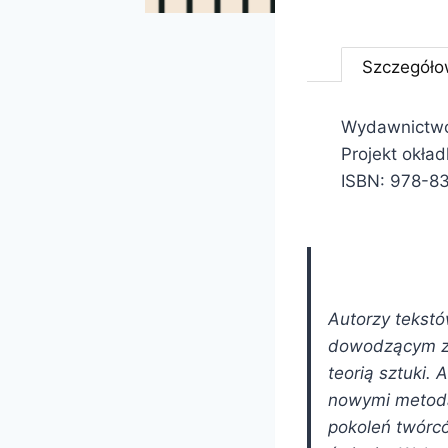
Szczegóło
Wydawnictwo
Projekt okła
ISBN: 978-8
Autorzy tekstó
dowodzącym zw
teorią sztuki. 
nowymi metodam
pokoleń twórcó