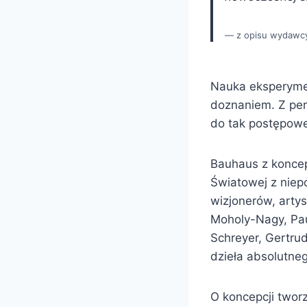
z opisu wydawc
Nauka eksperyme
doznaniem. Z per
do tak postępowej
Bauhaus z koncep
Światowej z niep
wizjonerów, artys
Moholy-Nagy, Pau
Schreyer, Gertrud
dzieła absolutne
O koncepcji tworz