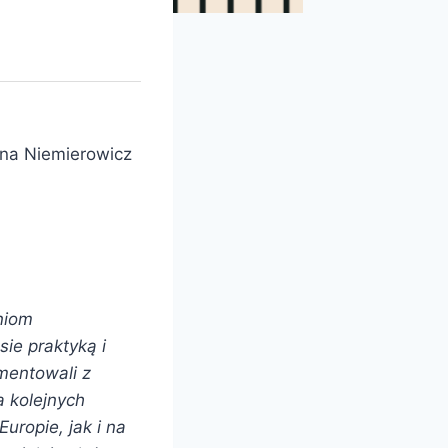
nna Niemierowicz
niom
e praktyką i
ymentowali z
a kolejnych
ropie, jak i na