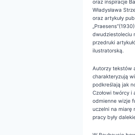
oraz inspiracje 
Władysława Strze
oraz artykuły pu
„Praesens”(1930)
dwudziestoleciu 
przedruki artyku
ilustratorską.
Autorzy tekstów 
charakteryzują wi
podkreślają jak n
Czołowi twórcy i
odmienne wizje f
uczelni na miarę
pracy były dalek