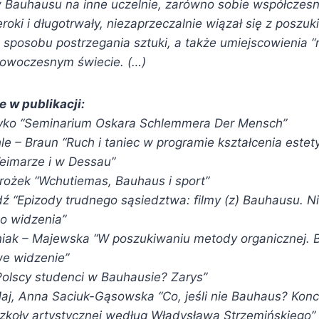
 Bauhausu na inne uczelnie, zarówno sobie współczesne
eroki i długotrwały, niezaprzeczalnie wiązał się z poszu
sposobu postrzegania sztuki, a także umiejscowienia
owoczesnym świecie. (…)
 w publikacji:
eyko
Seminarium Oskara Schlemmera Der Mensch
hle – Braun
Ruch i taniec w programie kształcenia este
imarze i w Dessau
trożek
Wchutiemas, Bauhaus i sport
dź
Epizody trudnego sąsiedztwa: filmy (z) Bauhausu. N
go widzenia
niak – Majewska
W poszukiwaniu metody organicznej.
we widzenie
Polscy studenci w Bauhausie? Zarys
Maj, Anna Saciuk-Gąsowska
Co, jeśli nie Bauhaus? Kon
zkoły artystycznej według Władysława Strzemińskiego