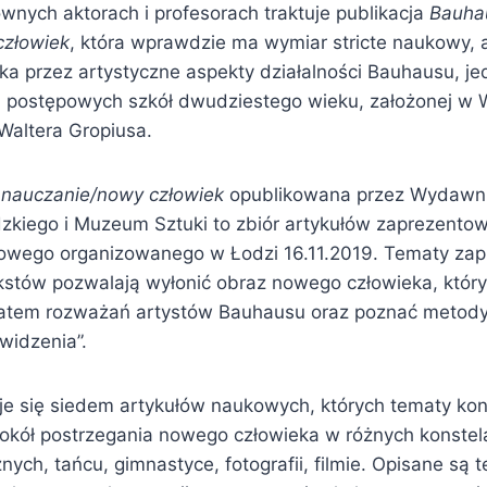
ównych aktorach i profesorach traktuje publikacja
Bauha
człowiek
, która wprawdzie ma wymiar stricte naukowy, 
ka przez artystyczne aspekty działalności Bauhausu, jed
 postępowych szkół dwudziestego wieku, założonej w 
 Waltera Gropiusa.
nauczanie/nowy człowiek
opublikowana przez Wydawn
zkiego i Muzeum Sztuki to zbiór artykułów zaprezent
owego organizowanego w Łodzi 16.11.2019. Tematy za
kstów pozwalają wyłonić obraz nowego człowieka, który 
tem rozważań artystów Bauhausu oraz poznać metody
widzenia”.
je się siedem artykułów naukowych, których tematy kon
okół postrzegania nowego człowieka w różnych konstel
nych, tańcu, gimnastyce, fotografii, filmie. Opisane są t