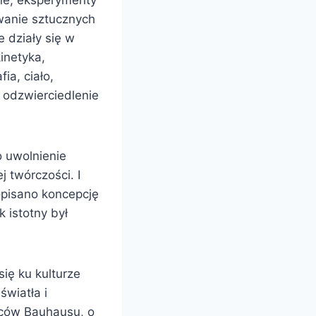
lne, eksperymenty
wanie sztucznych
 działy się w
kinetyka,
ia, ciało,
y odzwierciedlenie
o uwolnienie
 twórczości. I
 opisano koncepcję
 istotny był
ię ku kulturze
światła i
rców Bauhausu, o