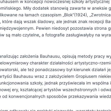
Bauhausem w koncepcji nowoczesnej szkoły artystycznej
mińskiego. Miły dodatek stanowią zawarte w aneksie gra
blikowane na łamach czasopism „Blok”(1924), „Zwrotnica
, które dają wszak śladowy, ale jednak znak recepcji 
międzywojennym. Pewien niedosyt pozostawia strona gra
łów są mało czytelne
,
a fotografie zasługiwałyby na wyr
analizując założenia Bauhausu, opisują metody pracy 
elowymiarowy charakter działalności artystyczno-rzemie
owatorski, ale też ponadczasowy był kierunek działań j
 artyści Bauhausu wraz z założycielem Gropiusem niekied
unkcjonowania szkoły, jednak przyświecała im wspólna 
 nowej ery, kształcącej artystów wszechstronnych i od
ie od konwencjonalnych sposobów przekazywania wiedz