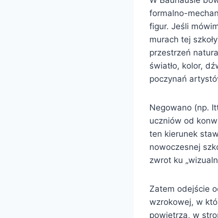
W Bauhausie bowi
formalno-mechan
figur. Jeśli mówi
murach tej szkoły:
przestrzeń natura
światło, kolor, d
poczynań artystó
Negowano (np. It
uczniów od konwe
ten kierunek staw
nowoczesnej szkoł
zwrot ku „wizualn
Zatem odejście o
wzrokowej, w któr
powietrza, w str