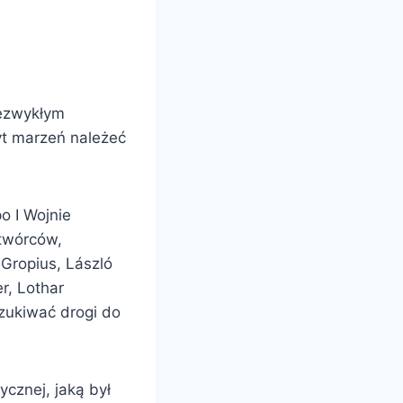
iezwykłym
yt marzeń należeć
o I Wojnie
 twórców,
 Gropius, László
r, Lothar
szukiwać drogi do
ycznej, jaką był