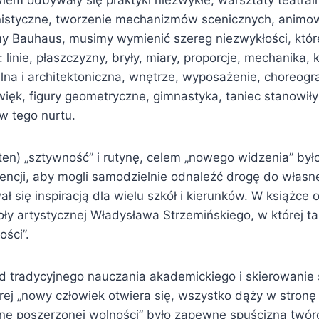
em odbywały się praktyki niezwykłe, warsztaty teatra
istyczne, tworzenie mechanizmów scenicznych, animo
my Bauhaus, musimy wymienić szereg niezwykłości, które
 linie, płaszczyzny, bryły, miary, proporcje, mechanika, 
lna i architektoniczna, wnętrze, wyposażenie, choreograf
źwięk, figury geometryczne, gimnastyka, taniec stanowił
w tego nurtu.
ten) „sztywność” i rutynę, celem „nowego widzenia” był
ncji, aby mogli samodzielnie odnaleźć drogę do własnej
ał się inspiracją dla wielu szkół i kierunków. W książce
y artystycznej Władysława Strzemińskiego, w której tak
ości”.
d tradycyjnego nauczania akademickiego i skierowanie s
ej „nowy człowiek otwiera się, wszystko dąży w stronę 
onę poszerzonej wolności” było zapewne spuścizną twó