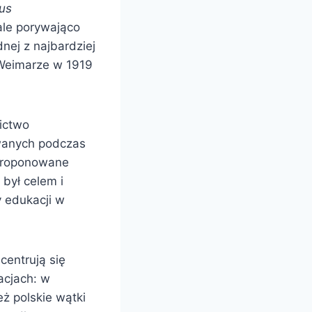
us
ale porywająco
nej z najbardziej
Weimarze w 1919
ictwo
owanych podczas
proponowane
był celem i
 edukacji w
centrują się
acjach: w
eż polskie wątki