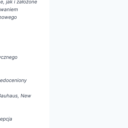
, jak i założone
kiwaniem
nowego
tycznego
iedoceniony
 Bauhaus, New
cepcja