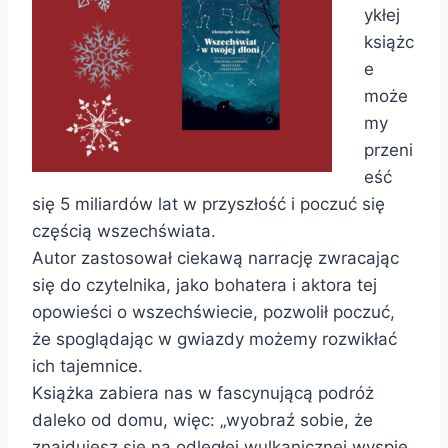
ykłej
książc
e
może
my
przeni
eść
się 5 miliardów lat w przyszłość i poczuć się
częścią wszechświata.
Autor zastosował ciekawą narrację zwracając
się do czytelnika, jako bohatera i aktora tej
opowieści o wszechświecie, pozwolił poczuć,
że spoglądając w gwiazdy możemy rozwikłać
ich tajemnice.
Książka zabiera nas w fascynującą podróż
daleko od domu, więc: „wyobraź sobie, że
znajdujesz się na odległej wulkanicznej wyspie.