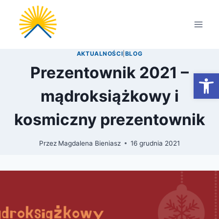
Przejdź
do
treści
AKTUALNOŚCI
|
BLOG
Prezentownik 2021 –
Otwórz
mądroksiążkowy i
kosmiczny prezentownik
Przez
Magdalena Bieniasz
16 grudnia 2021