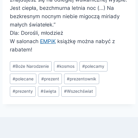
Jest ciepła, bezchmurna letnia noc (…) Na
bezkresnym nocnym niebie migoczą miriady
małych światełek.”
Dla: Dorośli, młodzież
W salonach
EMPiK
książkę można nabyć z
rabatem!
Tagi
#
Boże Narodzenie
#
kosmos
#
polecamy
wpisu:
#
polecane
#
prezent
#
prezentownik
#
prezenty
#
święta
#
Wszechświat