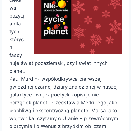
wa
pozycj
a dla
tych,
któryc
h
fascy
nuje świat pozaziemski, czyli świat innych
planet.
Paul Murdin- współodkrywca pierwszej
gwiezdnej czarnej dziury znalezionej w naszej
galaktyce- wręcz poetycko opisuje nie-
porządek planet. Przedstawia Merkurego jako
płochliwą i ekscentryczną planetę, Marsa jako
wojownika, czytamy o Uranie – przewróconym
olbrzymie i o Wenus z brzydkim obliczem