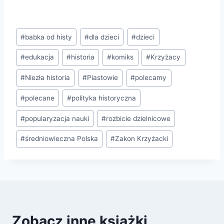
Tagi
#
babka od histy
#
dla dzieci
#
dzieci
wpisu:
#
edukacja
#
historia
#
komiks
#
Krzyżacy
#
Niezła historia
#
Piastowie
#
polecamy
#
polecane
#
polityka historyczna
#
popularyzacja nauki
#
rozbicie dzielnicowe
#
średniowieczna Polska
#
Zakon Krzyżacki
Zobacz inne książki