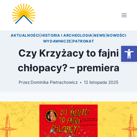
Przejdź
do
treści
AKTUALNOŚCI
|
HISTORIA I ARCHEOLOGIA
|
NEWS
|
NOWOŚCI
WYDAWNICZE
|
PATRONAT
Otwórz
Czy Krzyżacy to fajni
chłopacy? – premiera
Przez
Dominika Pietrachowicz
12 listopada 2025