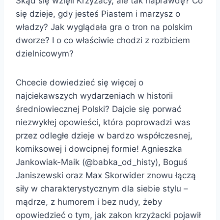
Skąd się wzięli Krzyżacy, ale tak naprawdę? Co
się dzieje, gdy jesteś Piastem i marzysz o
władzy? Jak wyglądała gra o tron na polskim
dworze? I o co właściwie chodzi z rozbiciem
dzielnicowym?
Chcecie dowiedzieć się więcej o
najciekawszych wydarzeniach w historii
średniowiecznej Polski? Dajcie się porwać
niezwykłej opowieści, która poprowadzi was
przez odległe dzieje w bardzo współczesnej,
komiksowej i dowcipnej formie! Agnieszka
Jankowiak-Maik (@babka_od_histy), Boguś
Janiszewski oraz Max Skorwider znowu łączą
siły w charakterystycznym dla siebie stylu –
mądrze, z humorem i bez nudy, żeby
opowiedzieć o tym, jak zakon krzyżacki pojawił