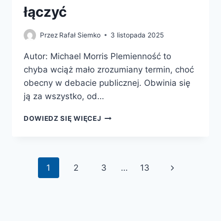
łączyć
Przez
Rafał Siemko
3 listopada 2025
Autor: Michael Morris Plemienność to
chyba wciąż mało zrozumiany termin, choć
obecny w debacie publicznej. Obwinia się
ją za wszystko, od…
PLEMIENNI.
DOWIEDZ SIĘ WIĘCEJ
JAK
INSTYNKTY
KULTUROWE
MOGĄ
Nawigacja
Następna
1
2
3
…
13
NAS
ŁĄCZYĆ
strony
strona