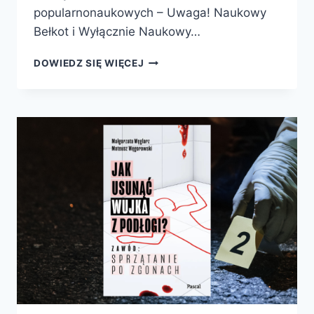
popularnonaukowych – Uwaga! Naukowy
Bełkot i Wyłącznie Naukowy…
WSZYSCY
DOWIEDZ SIĘ WIĘCEJ
TO
ROBIMY,
CZYLI
KRÓTKA
OPOWIEŚĆ
O
MIJANIU
SIĘ
Z
PRAWDĄ