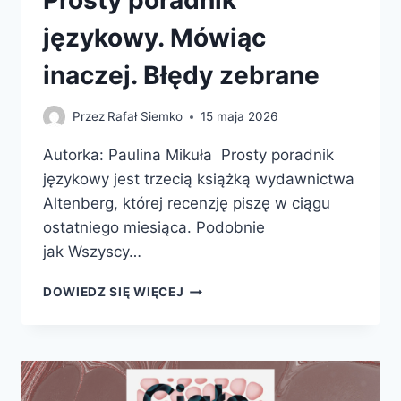
językowy. Mówiąc
inaczej. Błędy zebrane
Przez
Rafał Siemko
15 maja 2026
Autorka: Paulina Mikuła Prosty poradnik
językowy jest trzecią książką wydawnictwa
Altenberg, której recenzję piszę w ciągu
ostatniego miesiąca. Podobnie
jak Wszyscy…
PROSTY
DOWIEDZ SIĘ WIĘCEJ
PORADNIK
JĘZYKOWY.
MÓWIĄC
INACZEJ.
BŁĘDY
ZEBRANE