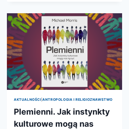
OD
SAMOLUBNYCH
GENÓW
DO
ISTOT
SPOŁECZNYCH
AKTUALNOŚCI
|
ANTROPOLOGIA I RELIGIOZNAWSTWO
Plemienni. Jak instynkty
kulturowe mogą nas