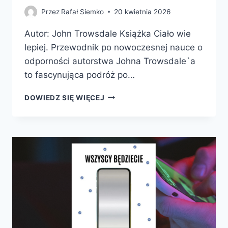
Przez
Rafał Siemko
20 kwietnia 2026
Autor: John Trowsdale Książka Ciało wie
lepiej. Przewodnik po nowoczesnej nauce o
odporności autorstwa Johna Trowsdale`a
to fascynująca podróż po…
CIAŁO
DOWIEDZ SIĘ WIĘCEJ
WIE
LEPIEJ.
PRZEWODNIK
PO
NOWOCZESNEJ
NAUCE
O
ODPORNOŚCI