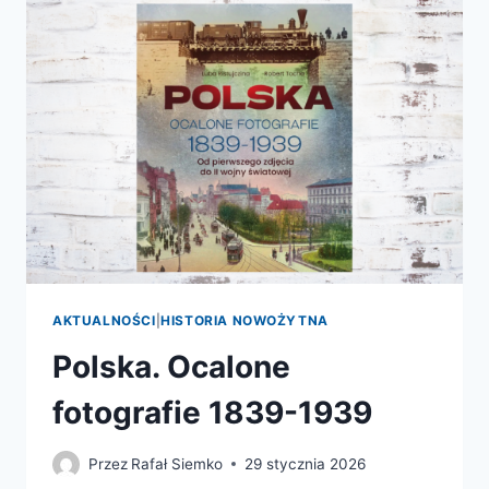
PRZEGLĄDANIE
TELEFONU
W
ŚWIETLE
BADAŃ
EMPIRYCZNYCH
AKTUALNOŚCI
|
HISTORIA NOWOŻYTNA
Polska. Ocalone
fotografie 1839-1939
Przez
Rafał Siemko
29 stycznia 2026