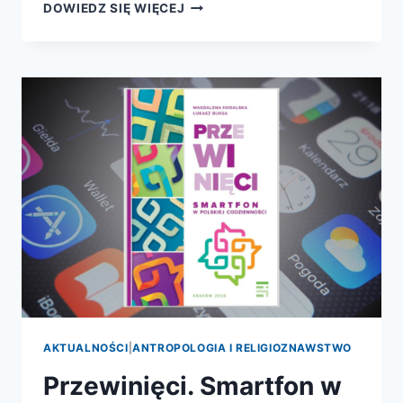
JAK
DOWIEDZ SIĘ WIĘCEJ
USUNĄĆ
WUJKA
Z
PODŁOGI?
ZAWÓD:
SPRZĄTANIE
PO
ZGONACH
–
CZYLI
O
NIETYPOWEJ
PRACY
AKTUALNOŚCI
|
ANTROPOLOGIA I RELIGIOZNAWSTWO
Przewinięci. Smartfon w