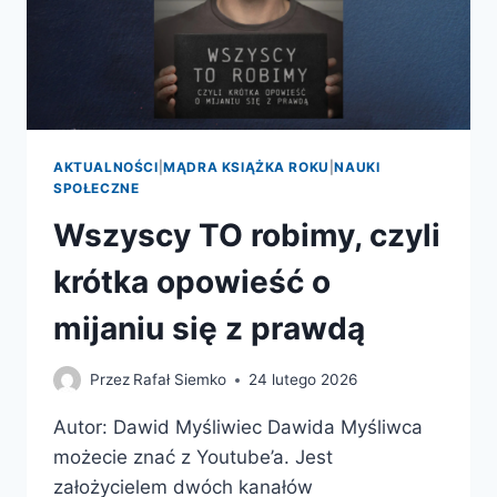
AKTUALNOŚCI
|
MĄDRA KSIĄŻKA ROKU
|
NAUKI
SPOŁECZNE
Wszyscy TO robimy, czyli
krótka opowieść o
mijaniu się z prawdą
Przez
Rafał Siemko
24 lutego 2026
Autor: Dawid Myśliwiec Dawida Myśliwca
możecie znać z Youtube’a. Jest
założycielem dwóch kanałów