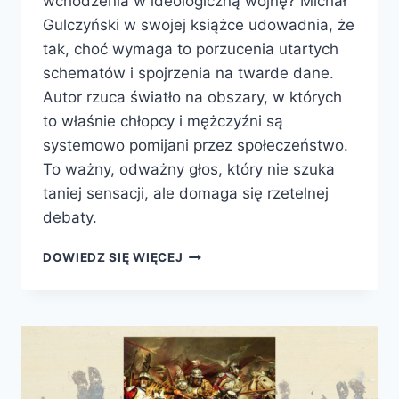
wchodzenia w ideologiczną wojnę? Michał
Gulczyński w swojej książce udowadnia, że
tak, choć wymaga to porzucenia utartych
schematów i spojrzenia na twarde dane.
Autor rzuca światło na obszary, w których
to właśnie chłopcy i mężczyźni są
systemowo pomijani przez społeczeństwo.
To ważny, odważny głos, który nie szuka
taniej sensacji, ale domaga się rzetelnej
debaty.
MĘŻCZYŹNI.
DOWIEDZ SIĘ WIĘCEJ
O
NIERÓWNOŚCI
PŁCI