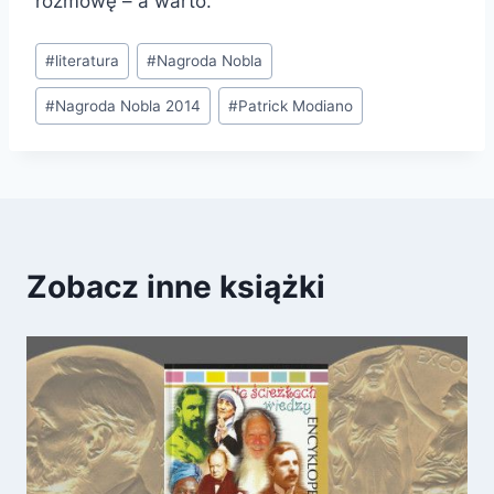
rozmowę – a warto.
Tagi
#
literatura
#
Nagroda Nobla
wpisu:
#
Nagroda Nobla 2014
#
Patrick Modiano
Zobacz inne książki