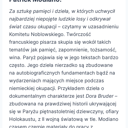
Za sztukę pamięci i dzieła, w których uchwycił
najbardziej niepojęte ludzkie losy i odkrywał
świat czasu okupacji
– czytamy w uzasadnieniu
Komitetu Noblowskiego. Twórczość
francuskiego pisarza skupia się wokół takich
tematów jak pamięć, zapomnienie, tożsamość,
wina. Paryż pojawia się w jego tekstach bardzo
często. Jego dzieła nierzadko są zbudowane
na autobiograficznych fundamentach bądź na
wydarzeniach mających miejsce podczas
niemieckiej okupacji. Przykładem dzieła o
dokumentalnym charakterze jest
Dora Bruder
–
zbudowana na prawdziwej historii ukrywającej
się w Paryżu piętnastoletniej dziewczyny, ofiary
Holokaustu, z II wojną światową w tle. Modiano
czasem czerpie materiały do pracy z