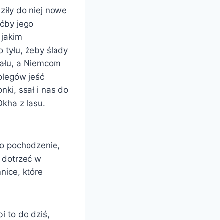
ziły do niej nowe
oćby jego
 jakim
o tyłu, żeby ślady
ziału, a Niemcom
olegów jeść
nki, ssał i nas do
Okha z lasu.
go pochodzenie,
ę dotrzeć w
nice, które
i to do dziś,