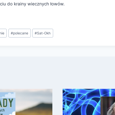
ściu do krainy wiecznych łowów.
nie
#
polecane
#
Sat-Okh