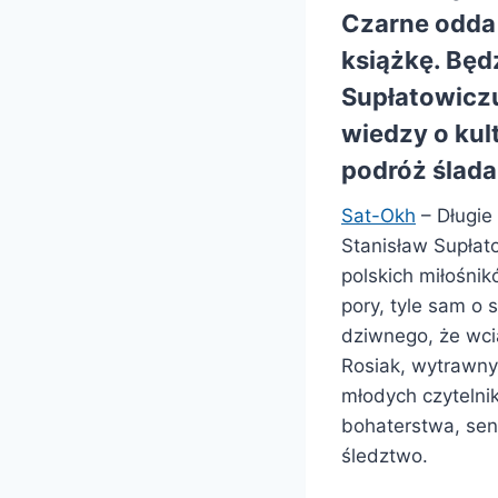
Czarne
odda 
książkę. Będ
Supłatowiczu 
wiedzy o kul
podróż ślada
Sat-Okh
– Długie 
Stanisław Supłat
polskich miłośnik
pory, tyle sam o
dziwnego, że wcią
Rosiak, wytrawny 
młodych czytelni
bohaterstwa, sen
śledztwo.