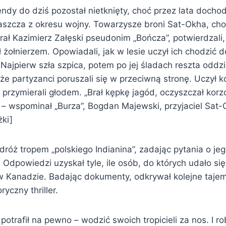
endy do dziś pozostał nietknięty, choć przez lata dochod
aszcza z okresu wojny. Towarzysze broni Sat-Okha, ch
ł Kazimierz Załęski pseudonim „Bończa”, potwierdzali,
 żołnierzem. Opowiadali, jak w lesie uczył ich chodzić d
. Najpierw szła szpica, potem po jej śladach reszta odd
że partyzanci poruszali się w przeciwną stronę. Uczył k
 przymierali głodem. „Brał kępkę jagód, oczyszczał korzo
 – wspominał „Burza”, Bogdan Majewski, przyjaciel Sat-
żki]
dróż tropem „polskiego Indianina”, zadając pytania o je
. Odpowiedzi uzyskał tyle, ile osób, do których udało si
 w Kanadzie. Badając dokumenty, odkrywał kolejne tajem
ryczny thriller.
potrafił na pewno – wodzić swoich tropicieli za nos. I rob