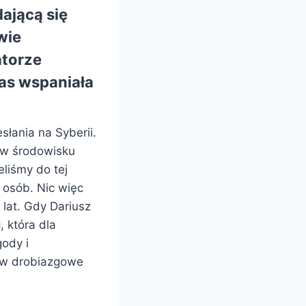
ającą się
wie
atorze
nas wspaniała
słania na Syberii.
, w środowisku
eliśmy do tej
 osób. Nic więc
 lat. Gdy Dariusz
 która dla
ody i
k w drobiazgowe