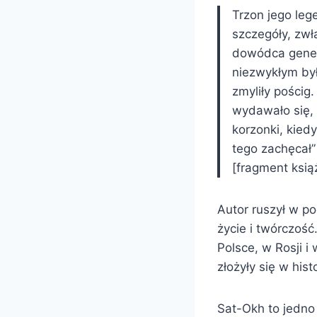
Trzon jego leg
szczegóły, zwł
dowódca genera
niezwykłym był
zmyliły pościg
wydawało się, 
korzonki, kiedy
tego zachęcał”
[fragment ksią
Autor ruszył w po
życie i twórczość
Polsce, w Rosji i
złożyły się w histo
Sat-Okh to jedno 