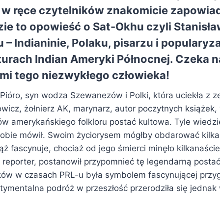
w ręce czytelników znakomicie zapowiad
zie to opowieść o Sat-Okhu czyli Stanisła
– Indianinie, Polaku, pisarzu i popularyz
turach Indian Ameryki Północnej. Czeka 
mi tego niezwykłego człowieka!
Pióro, syn wodza Szewanezów i Polki, która uciekła z ze
owicz, żołnierz AK, marynarz, autor poczytnych książek
ów amerykańskiego folkloru postać kultowa. Tyle wiedzi
 sobie mówił. Swoim życiorysem mógłby obdarować kilka
ż fascynuje, chociaż od jego śmierci minęło kilkanaście
reporter, postanowił przypomnieć tę legendarną postać,
ków w czasach PRL-u była symbolem fascynującej przyg
tymentalna podróż w przeszłość przerodziła się jedna