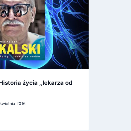
Historia życia ,,lekarza od
Nie ma
Przez
kwietnia 2016