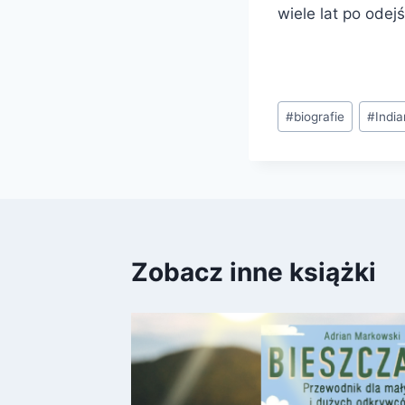
wiele lat po odej
Tagi
#
biografie
#
India
wpisu:
Zobacz inne książki